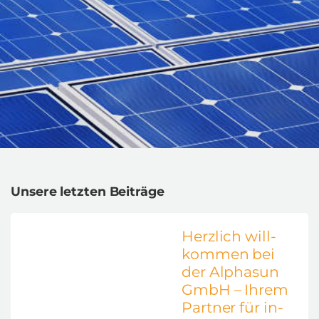
Un­se­re letz­ten Bei­trä­ge
Herz­lich will­
kom­men bei
der Al­pha­sun
GmbH – Ihrem
Part­ner für in­