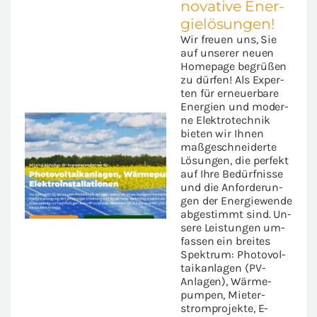
no­va­ti­ve En­er­
gie­lö­sun­gen!
Wir freu­en uns, Sie
auf un­se­rer neuen
Home­page be­grü­ßen
zu dür­fen! Als Ex­per­
ten für er­neu­er­ba­re
En­er­gien und mo­der­
ne Elek­tro­tech­nik
bie­ten wir Ihnen
maß­ge­schnei­der­te
Lö­sun­gen, die per­fekt
auf Ihre Be­dürf­nis­se
und die An­for­de­run­
gen der En­er­gie­wen­de
ab­ge­stimmt sind. Un­
se­re Leis­tun­gen um­
fas­sen ein brei­tes
Spek­trum: Pho­to­vol­
ta­ik­an­la­gen (PV-​
Anlagen), Wär­me­
pum­pen, Mie­ter­
strom­pro­jek­te, E-​