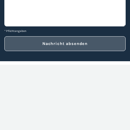
* Pflichtangaben
Ihr Fach­be­trieb
Al­pha­Sun GmbH
Gil­den­hal­ler Allee 93
16816 Neu­rup­pin
auf Goog­le Maps an­zei­gen las­sen
Be­su­chen sie auch un­se­ren Blog.
Kon­takt