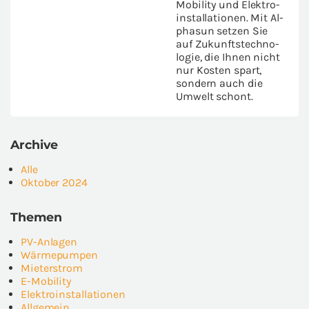
Mobility und Elek­tro­
in­stal­la­tio­nen. Mit Al­
pha­sun set­zen Sie
auf Zu­kunfts­tech­no­
lo­gie, die Ihnen nicht
nur Kos­ten spart,
son­dern auch die
Um­welt schont.
Ar­chi­ve
Alle
Ok­to­ber 2024
The­men
PV-​Anlagen
Wär­me­pum­pen
Mie­ter­strom
E-​Mobility
Elek­tro­in­stal­la­tio­nen
All­ge­mein